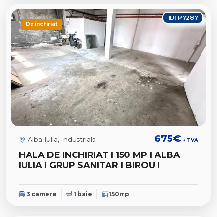
ID: P7287
De inchiriat
675€
Alba Iulia, Industriala
+ TVA
HALA DE INCHIRIAT I 150 MP I ALBA
IULIA I GRUP SANITAR I BIROU I
3 camere
1 baie
150mp