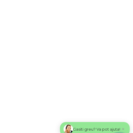
×
Gasiti greu? Va pot ajuta!