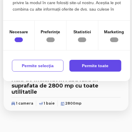
De inchiriat
privire la modul în care folosiți site-ul nostru. Aceștia le pot
combina cu alte informații oferite de dvs. sau culese în
urma folosirii serviciilor lor.
Necesare
Preferinţe
Statistici
Marketing
Permite selecţia
Permite toate
7.840€
Alba Iulia, Industriala
Hala de inchiriat in Alba Iulia in
suprafata de 2800 mp cu toate
utilitatile
1 camera
1 baie
2800mp