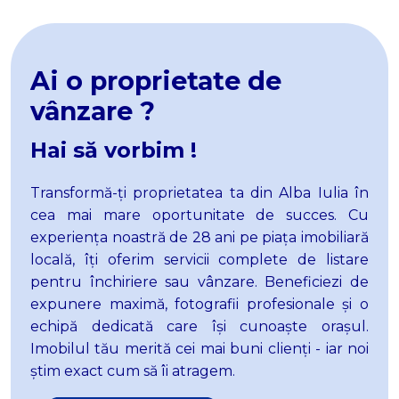
Apartamente de inchiriat in Alba Iulia Ampoi 3
Apartamente de inchiriat in Alba Iulia Ultracentral
Case de inchiriat
Case de inchiriat in Alba Iulia
Ai o proprietate de
Case de inchiriat in Alba Iulia Cetate
vânzare ?
Case de inchiriat in Alba Iulia Central
Case de inchiriat in Alba Iulia Sud
Hai să vorbim !
Case de inchiriat in Alba Iulia Est
Case de inchiriat in Alba Iulia Ultracentral
Transformă-
ț
i proprietatea ta din Alba Iulia în
Spatii birouri de inchiriat
cea mai mare
oportunitate de succes. Cu
Spatii birouri de inchiriat in Alba Iulia
experiența noastră de 28 ani pe piața imobiliară
Spatii birouri de inchiriat in Alba Iulia Central
locală, îți oferim servicii complete de listare
Spatii birouri de inchiriat in Alba Iulia Cetate
pentru închiriere sau vânzare. Beneficiezi de
Spatii comerciale de inchiriat
expunere maximă, fotografii profesionale și o
Spatii comerciale de inchiriat in Alba Iulia
echipă dedicată care își cunoaște orașul.
Spatii comerciale de inchiriat in Alba Iulia Cetate
Imobilul tău merită cei mai buni clienți - iar noi
Spatii comerciale de inchiriat in Alba Iulia Central
știm exact cum să îi atragem.
Spatii comerciale de inchiriat in Alba Iulia Ampoi 3
Spatii comerciale de inchiriat in Alba Iulia Industriala