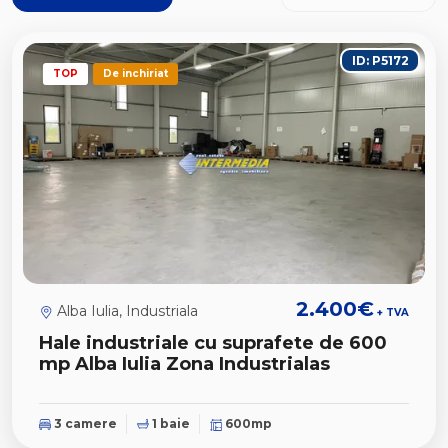
ID: P5172
TOP
De inchiriat
2.400€
Alba Iulia, Industriala
+ TVA
Hale industriale cu suprafete de 600
mp Alba Iulia Zona Industrialas
3 camere
1 baie
600mp