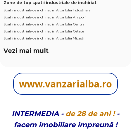
Zone de top spatii industriale de inchiriat
Spatii industriale de inchiriat in Alba Iulia Industriala
Spatii industriale de inchiriat in Alba Iulia Ampoi 1
Spatii industriale de inchiriat in Alba Iulia Central
Spatii industriale de inchiriat in Alba Iulia Cetate
Spatii industriale de inchiriat in Alba Iulia Micesti
Numar de camere spatii industriale de inchiriat
Vezi mai mult
Spatii industriale de inchiriat 1 camera
Spatii industriale de inchiriat 2 camere
Spatii industriale de inchiriat 3 camere
Apartamente de inchiriat
www.vanzarialba.ro
Apartamente de inchiriat in Alba Iulia
Apartamente de inchiriat in Alba Iulia Cetate
Apartamente de inchiriat in Alba Iulia Central
Apartamente de inchiriat in Alba Iulia Tolstoi
Apartamente de inchiriat in Alba Iulia Caroline Apulum
INTERMEDIA
-
de
28 de
ani !
-
Apartamente de inchiriat in Alba Iulia Ampoi 1
facem imobiliare impreună !
Apartamente de inchiriat in Alba Iulia Periferie