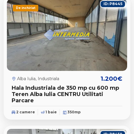
ID: P8445
De inchiriat
1.200€
Alba Iulia, Industriala
Hala Industriala de 350 mp cu 600 mp
Teren Alba Iulia CENTRU Utilitati
Parcare
2 camere
1 baie
350mp