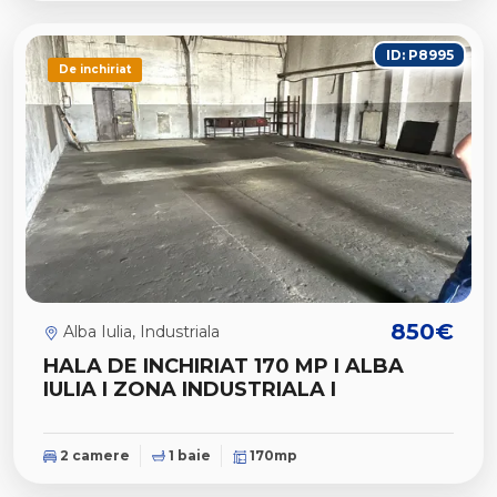
ID: P8995
De inchiriat
850€
Alba Iulia, Industriala
HALA DE INCHIRIAT 170 MP I ALBA
IULIA I ZONA INDUSTRIALA I
2 camere
1 baie
170mp