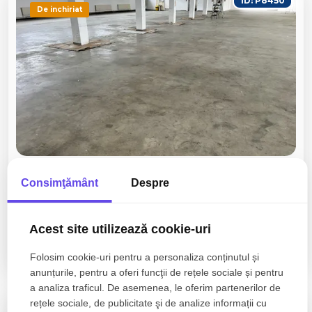
ID: P8450
De inchiriat
5€
/mp
Alba Iulia, Industriala
+ TVA
Consimţământ
Despre
HALA DE INCHIRIAT I 1200 MP I CU
TOATE UTILITATILE I ACCES TIR I
CURTE I
Acest site utilizează cookie-uri
6 camere
2 bai
1200mp
Folosim cookie-uri pentru a personaliza conținutul și
anunțurile, pentru a oferi funcţii de rețele sociale și pentru
a analiza traficul. De asemenea, le oferim partenerilor de
rețele sociale, de publicitate şi de analize informații cu
ID: P8332