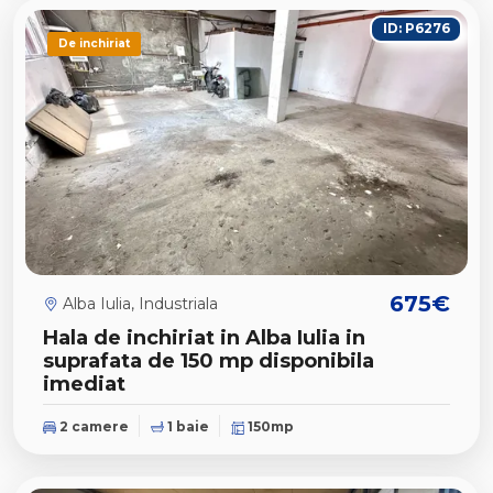
ID: P6276
De inchiriat
675€
Alba Iulia, Industriala
Hala de inchiriat in Alba Iulia in
suprafata de 150 mp disponibila
imediat
2 camere
1 baie
150mp