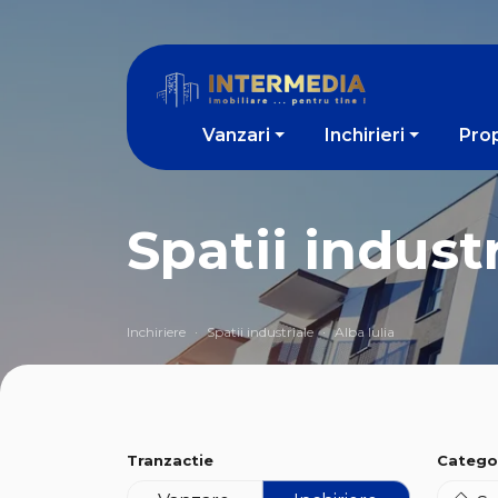
Vanzari
Inchirieri
Prop
Spatii industr
Inchiriere
Spatii industriale
Alba Iulia
Tranzactie
Catego