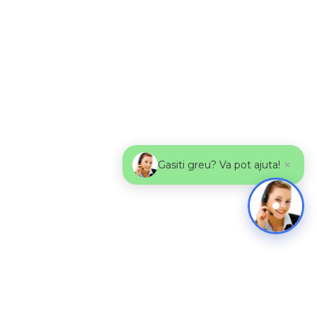
×
Gasiti greu? Va pot ajuta!