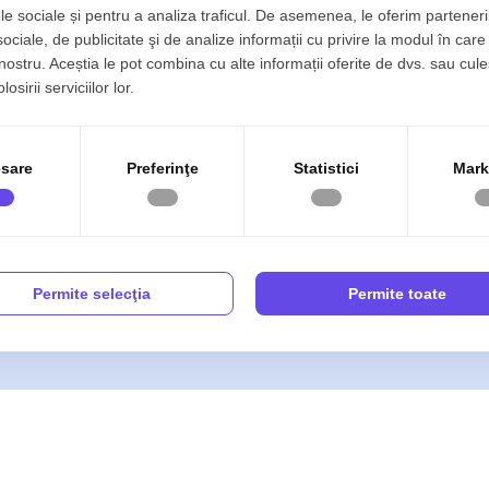
le sociale și pentru a analiza traficul. De asemenea, le oferim parteneri
merciale de inchiriat in Alba Iulia
Spatii industriale de inchiriat in Alba 
ala
Cetate
sociale, de publicitate şi de analize informații cu privire la modul în care 
 nostru. Aceștia le pot combina cu alte informații oferite de dvs. sau cule
merciale de inchiriat in Alba Iulia
Spatii industriale de inchiriat in Alba 
Micesti
osirii serviciilor lor.
Alba Iulia în cea mai
iența noastră de 28 ani
sare
Preferinţe
Statistici
Mark
rvicii complete de listare
neficiezi de expunere
echipă dedicată care își
i mai buni clienți - iar
Permite selecţia
Permite toate