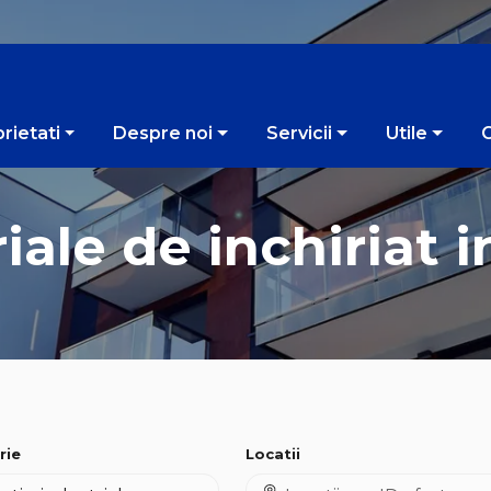
rietati
Despre noi
Servicii
Utile
iale de inchiriat i
rie
Locatii