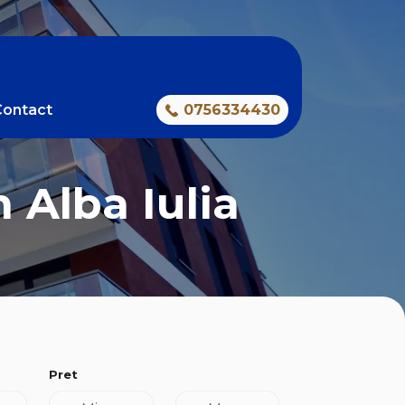
Contact
0756334430
n Alba Iulia
Pret