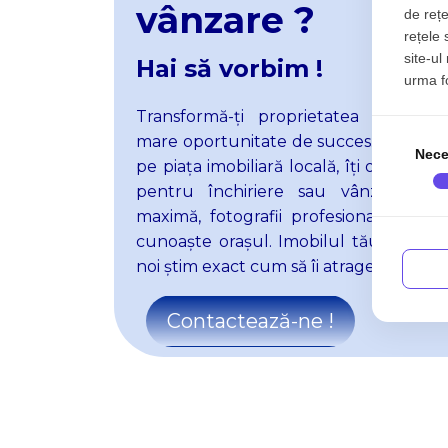
vânzare ?
de rețe
Spatii co
Industri
rețele 
site-ul
Spatii co
Hai să vorbim !
Tolstoi
urma fol
Transformă-
ț
i proprietatea ta din 
mare
oportunitate de succes. Cu exper
Nece
pe piața imobiliară locală, îți oferim se
pentru închiriere sau vânzare. Be
maximă, fotografii profesionale și o 
cunoaște orașul. Imobilul tău merită ce
noi știm exact cum să îi atragem.
Contactează-ne !