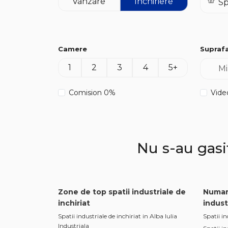
Vanzare
Inchiriere
Camere
Supraf
1
2
3
4
5+
Comision 0%
Video
Nu s-au gasit
Zone de top spatii industriale de
Numar
inchiriat
indust
Spatii industriale de inchiriat in Alba Iulia
Spatii in
Industriala