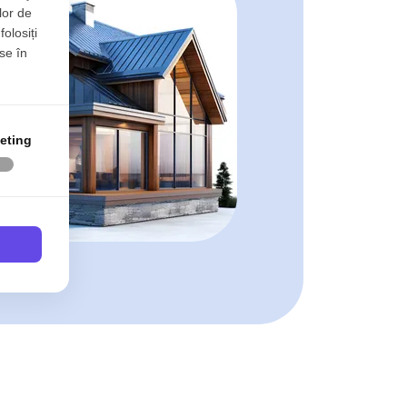
lor de
Iulia
folosiți
se în
Iulia
eting