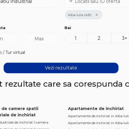
×
Alba Iulia (AB)
ata
Bai
1
2
3+
 / Tur virtual
Vezi rezultate
 rezultate care sa corespunda cr
 de camere spatii
Apartamente de inchiriat
riale de inchiriat
Apartamente de inchiriat in Alba Iuli
dustriale de inchiriat 1 camera
Apartamente de inchiriat in Alba Iul