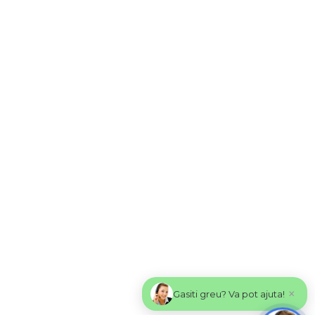
×
Gasiti greu? Va pot ajuta!