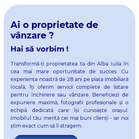
Apartamente de inchiriat in Alba Iulia Ultracentral
Case de inchiriat
Case de inchiriat in Alba Iulia
Ai o proprietate de
Case de inchiriat in Alba Iulia Cetate
vânzare ?
Case de inchiriat in Alba Iulia Central
Case de inchiriat in Alba Iulia Sud
Hai să vorbim !
Case de inchiriat in Alba Iulia Est
Case de inchiriat in Alba Iulia Ultracentral
Transformă-
ț
i proprietatea ta din Alba Iulia în
Spatii birouri de inchiriat
cea mai mare
oportunitate de succes. Cu
Spatii birouri de inchiriat in Alba Iulia
experiența noastră de 28 ani pe piața imobiliară
Spatii birouri de inchiriat in Alba Iulia Central
locală, îți oferim servicii complete de listare
Spatii birouri de inchiriat in Alba Iulia Cetate
pentru închiriere sau vânzare. Beneficiezi de
Spatii comerciale de inchiriat
expunere maximă, fotografii profesionale și o
Spatii comerciale de inchiriat in Alba Iulia
echipă dedicată care își cunoaște orașul.
Spatii comerciale de inchiriat in Alba Iulia Cetate
Imobilul tău merită cei mai buni clienți - iar noi
Spatii comerciale de inchiriat in Alba Iulia Central
știm exact cum să îi atragem.
Spatii comerciale de inchiriat in Alba Iulia Ampoi 3
Spatii comerciale de inchiriat in Alba Iulia Industriala