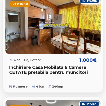
ID: P6296
De inchiriat
1.000€
Alba Iulia, Cetate
Inchiriere Casa Mobilata 6 Camere
CETATE pretabila pentru muncitori
6 camere
4 bai
240mp
ID: P7264