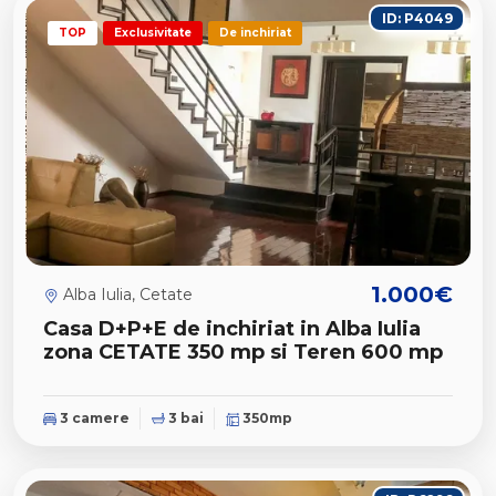
ID: P4049
TOP
Exclusivitate
De inchiriat
1.000€
Alba Iulia, Cetate
Casa D+P+E de inchiriat in Alba Iulia
zona CETATE 350 mp si Teren 600 mp
3 camere
3 bai
350mp