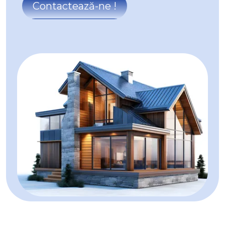
Spatii comerciale de inchiriat in Alba Iulia Tolstoi
Contactează-ne !
Spatii industriale de inchiriat
Spatii industriale de inchiriat in Alba Iulia
Spatii industriale de inchiriat in Alba Iulia Industriala
Spatii industriale de inchiriat in Alba Iulia Ampoi 1
Spatii industriale de inchiriat in Alba Iulia Central
Spatii industriale de inchiriat in Alba Iulia Cetate
Spatii industriale de inchiriat in Alba Iulia Micesti