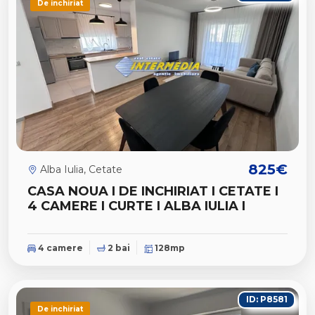
De inchiriat
825€
Alba Iulia, Cetate
CASA NOUA I DE INCHIRIAT I CETATE I
4 CAMERE I CURTE I ALBA IULIA I
4 camere
2 bai
128mp
ID: P8581
De inchiriat