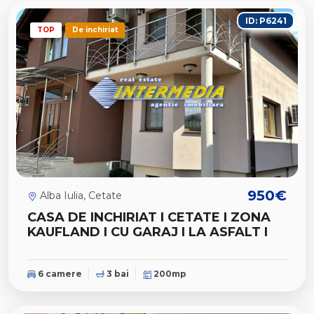
ID: P6241
TOP
De inchiriat
950€
Alba Iulia, Cetate
CASA DE INCHIRIAT I CETATE I ZONA
KAUFLAND I CU GARAJ I LA ASFALT I
6 camere
3 bai
200mp