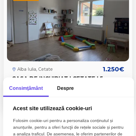
1.250€
Alba Iulia, Cetate
CASA DE INCHIRIAT I CETATE I 5
CAMERE I 3 BAI I FINISATA COMPLET I
Consimţământ
Despre
CURTE I
5 camere
3 bai
200mp
Acest site utilizează cookie-uri
Folosim cookie-uri pentru a personaliza conținutul și
anunțurile, pentru a oferi funcţii de rețele sociale și pentru
a analiza traficul. De asemenea, le oferim partenerilor de
Zone de top case de inchiriat