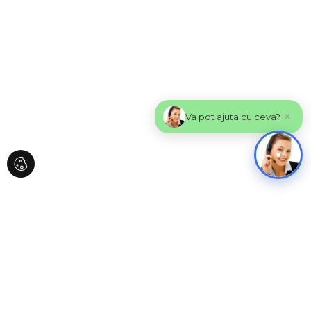
×
Va pot ajuta cu ceva?