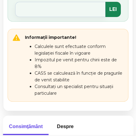
LEI
Informații importante!
Calculele sunt efectuate conform
legislației fiscale în vigoare
Impozitul pe venit pentru chirii este de
8%
CASS se calculează în funcție de pragurile
de venit stabilite
Consultați un specialist pentru situații
particulare
www.vanzarialba.ro
Consimţământ
Despre