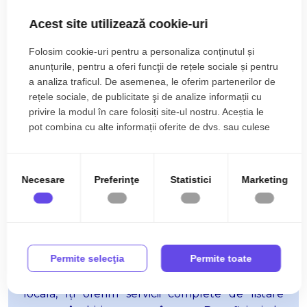
Acest site utilizează cookie-uri
INTERMEDIA
-
de
28 de
ani !
-
Folosim cookie-uri pentru a personaliza conținutul și
anunțurile, pentru a oferi funcţii de rețele sociale și pentru
facem imobiliare impreună !
a analiza traficul. De asemenea, le oferim partenerilor de
rețele sociale, de publicitate şi de analize informații cu
privire la modul în care folosiți site-ul nostru. Aceștia le
pot combina cu alte informații oferite de dvs. sau culese
în urma folosirii serviciilor lor.
Ai o proprietate de
vânzare ?
Necesare
Preferinţe
Statistici
Marketing
Hai să vorbim !
Transformă-
ț
i proprietatea ta din Alba Iulia în
cea mai mare
oportunitate de succes. Cu
Permite selecţia
Permite toate
experiența noastră de 28 ani pe piața imobiliară
locală, îți oferim servicii complete de listare