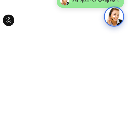
×
Gasiti greu? Va pot ajuta!