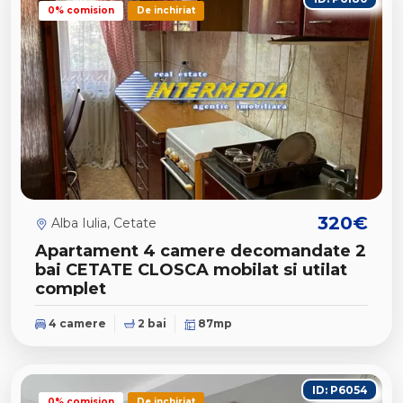
0% comision
De inchiriat
320€
Alba Iulia, Cetate
Apartament 4 camere decomandate 2
bai CETATE CLOSCA mobilat si utilat
complet
4 camere
2 bai
87mp
ID: P6054
0% comision
De inchiriat