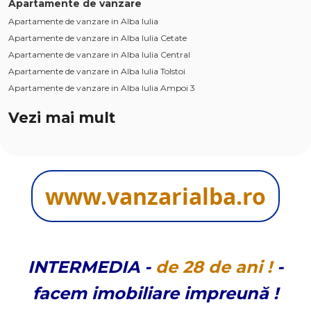
Apartamente de vanzare
Apartamente de vanzare in Alba Iulia
Apartamente de vanzare in Alba Iulia Cetate
Apartamente de vanzare in Alba Iulia Central
Apartamente de vanzare in Alba Iulia Tolstoi
Apartamente de vanzare in Alba Iulia Ampoi 3
Case de vanzare
Vezi mai mult
Case de vanzare in Alba Iulia
Case de vanzare in Alba Iulia Cetate
Case de vanzare in Alba Iulia Central
Case de vanzare in Alba Iulia Micesti
www.vanzarialba.ro
Case de vanzare in Alba Iulia Ampoi 3
Terenuri de vanzare
Terenuri de vanzare in Alba Iulia
Terenuri de vanzare in Alba Iulia Cetate
Terenuri de vanzare in Alba Iulia Micesti
INTERMEDIA
-
de
28 de
ani !
-
Terenuri de vanzare in Alba Iulia Partos
facem imobiliare impreună !
Terenuri de vanzare in Alba Iulia Sud
Spatii birouri de vanzare