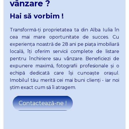
vânzare ?
Apartamente de vanzare in Alba Iulia Ampoi 1
Apartamente de vanzare in Sebes
Hai să vorbim !
Apartamente de vanzare in Sebes Kogalniceanu
Apartamente de vanzare in Alba Iulia Industriala
Transformă-
ț
i proprietatea ta din Alba Iulia în
Apartamente de vanzare in Alba Iulia Est
cea mai mare
oportunitate de succes. Cu
Case de vanzare
experiența noastră de 28 ani pe piața imobiliară
Case de vanzare in Alba Iulia
locală, îți oferim servicii complete de listare
Case de vanzare in Alba Iulia Cetate
pentru închiriere sau vânzare. Beneficiezi de
Case de vanzare in Alba Iulia Central
expunere maximă, fotografii profesionale și o
Case de vanzare in Alba Iulia Micesti
echipă dedicată care își cunoaște orașul.
Case de vanzare in Alba Iulia Ampoi 3
Imobilul tău merită cei mai buni clienți - iar noi
Case de vanzare in Alba Iulia Est
știm exact cum să îi atragem.
Case de vanzare in Alba Iulia Barabant
Case de vanzare in Alba Iulia Sud
Contactează-ne !
Case de vanzare in Ciugud
Case de vanzare in Alba Iulia Nord-Vest
Terenuri de vanzare
Terenuri de vanzare in Alba Iulia