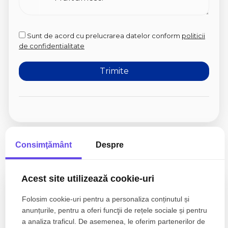
Sunt de acord cu prelucrarea datelor conform
politicii
de confidentialitate
Proprietati similare
Consimţământ
Despre
Acest site utilizează cookie-uri
ID: P8498
TOP
De vanzare
Folosim cookie-uri pentru a personaliza conținutul și
anunțurile, pentru a oferi funcţii de rețele sociale și pentru
a analiza traficul. De asemenea, le oferim partenerilor de