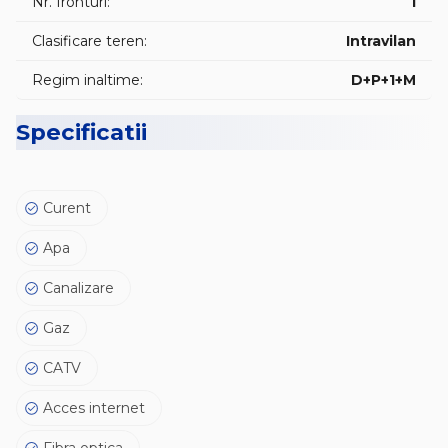
Nr. fronturi:
1
😊 Va asteptam la vizionare !
Clasificare teren:
Intravilan
Regim inaltime:
D+P+1+M
Specificatii
Curent
Apa
Canalizare
Gaz
CATV
Acces internet