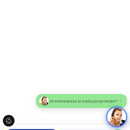
×
Va intereseaza aceasta proprietate?