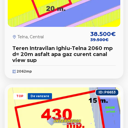
38.500€
Telna, Central
39.500€
Teren Intravilan Ighiu-Telna 2060 mp
d= 20m asfalt apa gaz curent canal
view sup
2062mp
ID: P6653
TOP
De vanzare