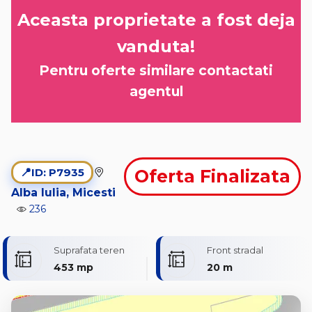
Aceasta proprietate a fost deja
vanduta!
Pentru oferte similare contactati
agentul
📍
ID: P7935
Oferta Finalizata
Alba Iulia, Micesti
236
Suprafata teren
Front stradal
453 mp
20 m