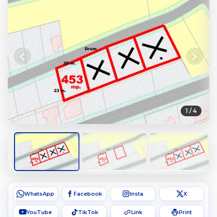
Previous
Next
1 / 4
WhatsApp
Facebook
Insta
X
YouTube
TikTok
Link
Print