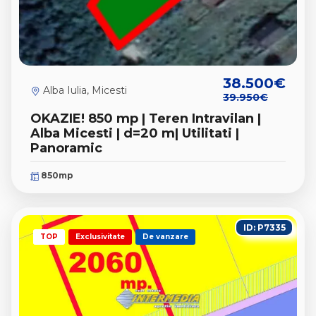
38.500€
Alba Iulia, Micesti
39.950€
OKAZIE! 850 mp | Teren Intravilan |
Alba Micesti | d=20 m| Utilitati |
Panoramic
850mp
ID: P7335
TOP
Exclusivitate
De vanzare