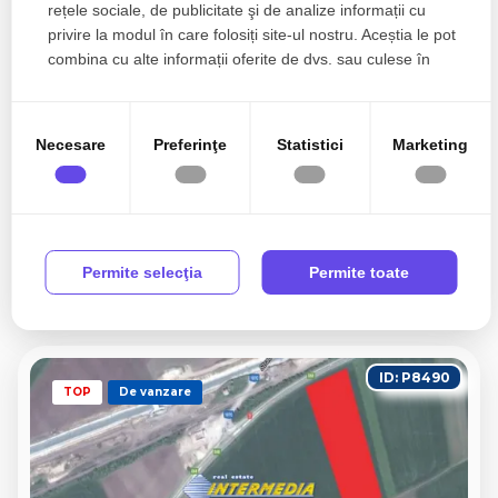
rețele sociale, de publicitate şi de analize informații cu
privire la modul în care folosiți site-ul nostru. Aceștia le pot
combina cu alte informații oferite de dvs. sau culese în
urma folosirii serviciilor lor.
Necesare
Preferinţe
Statistici
Marketing
35.700€
Galda de Jos, Central
Urgent! Teren intravilan 2100mp in
Galda de Jos cu utilitati
Permite selecţia
Permite toate
2100mp
ID: P8490
TOP
De vanzare