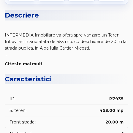
Descriere
INTERMEDIA Imobiliare va ofera spre vanzare un Teren
Intravilan in Suprafata de 453 mp. cu deschidere de 20 m la
strada publica, in Alba Iulia Cartier Micesti.
Terenul are PUZ aprobat construire Case individuale si
Citeste mai mult
colective P+1+M, este amplasat la drum public, curentul pe
strada, iluminat public, gazul si apa la 250 mp., canalizarea,
Caracteristici
apa si asfaltarea strazii sunt prinse in proiectul de finantare
2025 a Primariei Alba Iulia .
ID:
P7935
Pentru detalii si vizionari sunati DAN: - 0756 // 33 // 44 // 36 -
📌 COD OFERTA / ID intern : 📍 P7935 📍
S. teren:
453.00 mp
🎁 Zilnic, oferte noi si actualizate pe: 🌐 www.vanzarialba.ro
Front stradal:
20.00 m
🏠