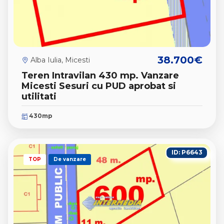
38.700€
Alba Iulia, Micesti
Teren Intravilan 430 mp. Vanzare
Micesti Sesuri cu PUD aprobat si
utilitati
430mp
ID: P6643
TOP
De vanzare