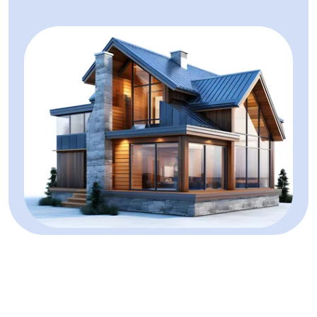
Spatii comerciale de vanzare in Alba Iulia Cetate
Spatii comerciale de vanzare in Alba Iulia Tolstoi
Spatii comerciale de vanzare in Alba Iulia Central
Spatii comerciale de vanzare in Sard
Spatii comerciale de vanzare in Alba Iulia Vest
Spatii comerciale de vanzare in Alba Iulia Barabant
Spatii comerciale de vanzare in Alba Iulia Ultracentral
Spatii comerciale de vanzare in Alba Iulia Ampoi 3
Spatii industriale de vanzare
Spatii industriale de vanzare in Alba Iulia
Spatii industriale de vanzare in Alba Iulia Ampoi 3
Spatii industriale de vanzare in Santimbru
Spatii industriale de vanzare in Metes Central
Spatii industriale de vanzare in Alba Iulia Barabant