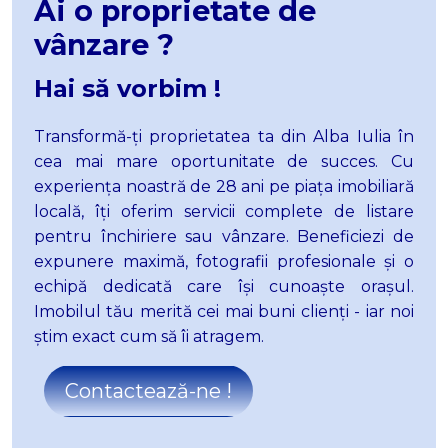
Case de vanzare in Ciugud
Ai o proprietate de
Case de vanzare in Alba Iulia Nord-Vest
vânzare ?
Terenuri de vanzare
Terenuri de vanzare in Alba Iulia
Hai să vorbim !
Terenuri de vanzare in Alba Iulia Cetate
Terenuri de vanzare in Alba Iulia Micesti
Transformă-
ț
i proprietatea ta din Alba Iulia în
Terenuri de vanzare in Alba Iulia Partos
cea mai mare
oportunitate de succes. Cu
Terenuri de vanzare in Alba Iulia Sud
experiența noastră de 28 ani pe piața imobiliară
Terenuri de vanzare in Alba Iulia Barabant
locală, îți oferim servicii complete de listare
Terenuri de vanzare in Alba Iulia Ampoi 3
pentru închiriere sau vânzare. Beneficiezi de
Terenuri de vanzare in Vintu de Jos
expunere maximă, fotografii profesionale și o
Terenuri de vanzare in Sard
echipă dedicată care își cunoaște orașul.
Terenuri de vanzare in Alba Iulia Sud-Est
Imobilul tău merită cei mai buni clienți - iar noi
Spatii birouri de vanzare
știm exact cum să îi atragem.
Spatii birouri de vanzare in Alba Iulia
Spatii birouri de vanzare in Alba Iulia Cetate
Contactează-ne !
Spatii birouri de vanzare in Alba Iulia Central
Spatii comerciale de vanzare
Spatii comerciale de vanzare in Alba Iulia