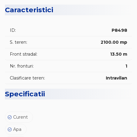
Caracteristici
Ideal pentru construre casa sau investitie!
📞 Pentru mai multe detalii, nu ezitati sa ma contactati : -
ID:
P8498
0756 // 33 // 44 // 31 – George!
S. teren:
2100.00 mp
Front stradal:
13.50 m
📌 COD OFERTA / ID intern : 📍 P8498 📍
Nr. fronturi:
1
🎁 Zilnic, oferte noi si actualizate pe: 🌐 www.vanzarialba.ro
Clasificare teren:
Intravilan
🏠
😊 Va asteptam la vizionare !
Specificatii
Curent
Apa