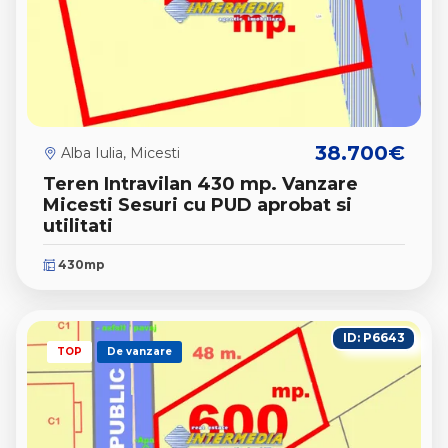
38.700€
Alba Iulia, Micesti
Teren Intravilan 430 mp. Vanzare
Micesti Sesuri cu PUD aprobat si
utilitati
430mp
ID: P6643
TOP
De vanzare