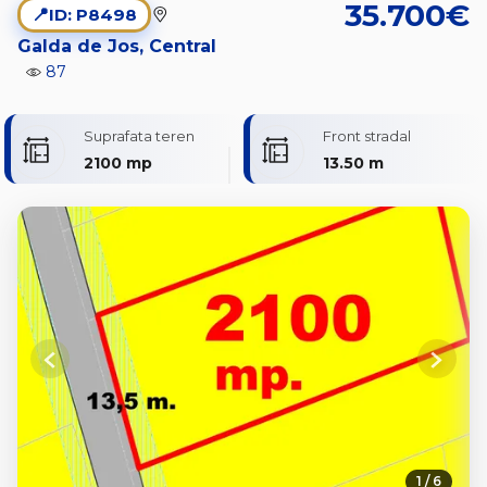
35.700€
📍
ID: P8498
Galda de Jos, Central
87
Suprafata teren
Front stradal
2100 mp
13.50 m
Previous
Next
1 / 6