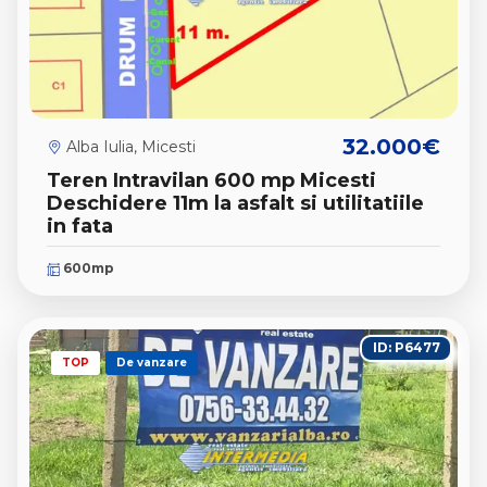
32.000€
Alba Iulia, Micesti
Teren Intravilan 600 mp Micesti
Deschidere 11m la asfalt si utilitatiile
in fata
600mp
ID: P6477
TOP
De vanzare