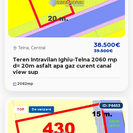
38.500€
Telna, Central
39.500€
Teren Intravilan Ighiu-Telna 2060 mp
d= 20m asfalt apa gaz curent canal
view sup
2062mp
ID: P6653
TOP
De vanzare