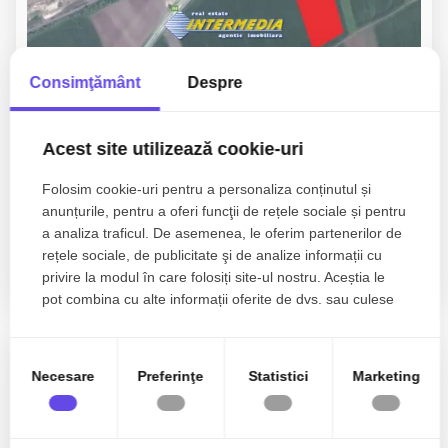
Consimţământ
Despre
Acest site utilizează cookie-uri
10€/mp
Vintu de Jos, Central
Folosim cookie-uri pentru a personaliza conținutul și
Vanzare Teren Vintu de Jos 3200 mp.
anunțurile, pentru a oferi funcţii de rețele sociale și pentru
DN1 intersectia Luch 2000 Sebes-
a analiza traficul. De asemenea, le oferim partenerilor de
Vint-Orastie
rețele sociale, de publicitate şi de analize informații cu
privire la modul în care folosiți site-ul nostru. Aceștia le
3200mp
pot combina cu alte informații oferite de dvs. sau culese
în urma folosirii serviciilor lor.
ID: P8468
TOP
Exclusivitate
De vanzare
Necesare
Preferinţe
Statistici
Marketing