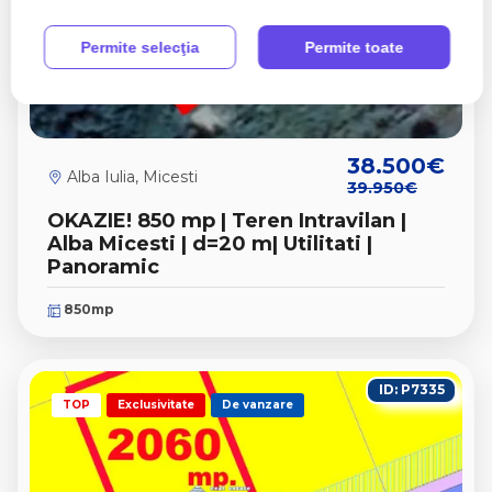
Permite selecţia
Permite toate
38.500€
Alba Iulia, Micesti
39.950€
OKAZIE! 850 mp | Teren Intravilan |
Alba Micesti | d=20 m| Utilitati |
Panoramic
850mp
ID: P7335
TOP
Exclusivitate
De vanzare