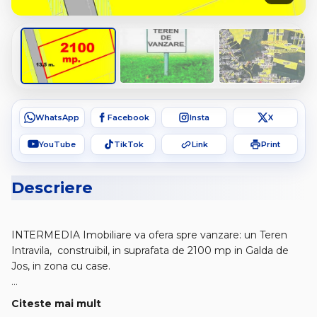
WhatsApp
Facebook
Insta
X
YouTube
TikTok
Link
Print
Descriere
INTERMEDIA Imobiliare va ofera spre vanzare: un Teren
Intravila, construibil, in suprafata de 2100 mp in Galda de
Jos, in zona cu case.
Acces direct la drum, toate utilitatile, 13,7 m front stradal.
Citeste mai mult
Pret Negociabil!