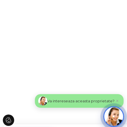
×
Va intereseaza aceasta proprietate?