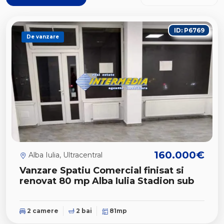
ID: P6769
De vanzare
160.000€
Alba Iulia, Ultracentral
Vanzare Spatiu Comercial finisat si
renovat 80 mp Alba Iulia Stadion sub
2 camere
2 bai
81mp