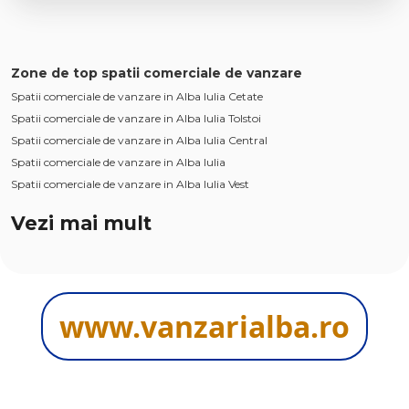
Zone de top spatii comerciale de vanzare
Spatii comerciale de vanzare in Alba Iulia Cetate
Spatii comerciale de vanzare in Alba Iulia Tolstoi
Spatii comerciale de vanzare in Alba Iulia Central
Spatii comerciale de vanzare in Alba Iulia
Spatii comerciale de vanzare in Alba Iulia Vest
Vezi mai mult
Spatii comerciale de vanzare in Alba Iulia Barabant
Spatii comerciale de vanzare in Alba Iulia Ultracentral
Spatii comerciale de vanzare in Alba Iulia Ampoi 3
Numar de camere spatii comerciale de vanzare
www.vanzarialba.ro
Spatii comerciale de vanzare 1 camera
Spatii comerciale de vanzare 2 camere
Spatii comerciale de vanzare 3 camere
Spatii comerciale de vanzare 4 camere