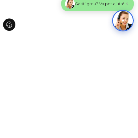
×
Gasiti greu? Va pot ajuta!