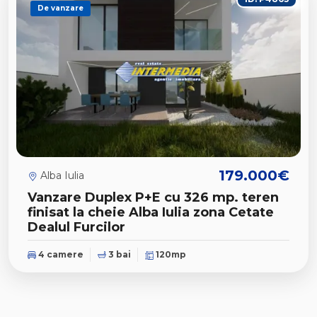
De vanzare
179.000€
Alba Iulia
Vanzare Duplex P+E cu 326 mp. teren
finisat la cheie Alba Iulia zona Cetate
Dealul Furcilor
4 camere
3 bai
120mp