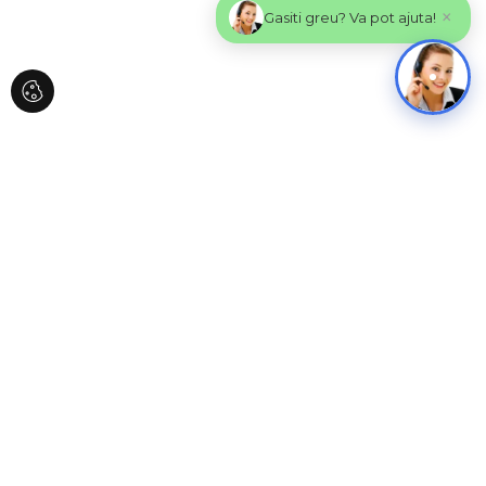
×
Gasiti greu? Va pot ajuta!