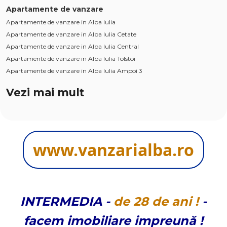
Apartamente de vanzare
Apartamente de vanzare in Alba Iulia
Apartamente de vanzare in Alba Iulia Cetate
Apartamente de vanzare in Alba Iulia Central
Apartamente de vanzare in Alba Iulia Tolstoi
Apartamente de vanzare in Alba Iulia Ampoi 3
Apartamente de vanzare in Alba Iulia Ampoi 1
Vezi mai mult
Apartamente de vanzare in Sebes
Apartamente de vanzare in Sebes Kogalniceanu
Apartamente de vanzare in Alba Iulia Industriala
Apartamente de vanzare in Alba Iulia Est
www.vanzarialba.ro
Case de vanzare
Case de vanzare in Alba Iulia
Case de vanzare in Alba Iulia Cetate
Case de vanzare in Alba Iulia Central
Case de vanzare in Alba Iulia Micesti
INTERMEDIA
-
de
28 de
ani !
-
Case de vanzare in Alba Iulia Ampoi 3
facem imobiliare impreună !
Case de vanzare in Alba Iulia Est