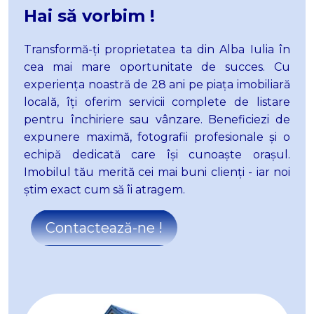
Apartamente de vanzare in Alba Iulia Tolstoi
Hai să vorbim !
Apartamente de vanzare in Alba Iulia Ampoi 3
Apartamente de vanzare in Alba Iulia Ampoi 1
Transformă-
ț
i proprietatea ta din Alba Iulia în
Apartamente de vanzare in Sebes
cea mai mare
oportunitate de succes. Cu
Apartamente de vanzare in Sebes Kogalniceanu
experiența noastră de 28 ani pe piața imobiliară
Apartamente de vanzare in Alba Iulia Industriala
locală, îți oferim servicii complete de listare
Apartamente de vanzare in Alba Iulia Est
pentru închiriere sau vânzare. Beneficiezi de
Case de vanzare
expunere maximă, fotografii profesionale și o
Case de vanzare in Alba Iulia
echipă dedicată care își cunoaște orașul.
Case de vanzare in Alba Iulia Cetate
Imobilul tău merită cei mai buni clienți - iar noi
Case de vanzare in Alba Iulia Central
știm exact cum să îi atragem.
Case de vanzare in Alba Iulia Micesti
Case de vanzare in Alba Iulia Ampoi 3
Contactează-ne !
Case de vanzare in Alba Iulia Est
Case de vanzare in Alba Iulia Barabant
Case de vanzare in Alba Iulia Sud
Case de vanzare in Ciugud
Case de vanzare in Alba Iulia Nord-Vest