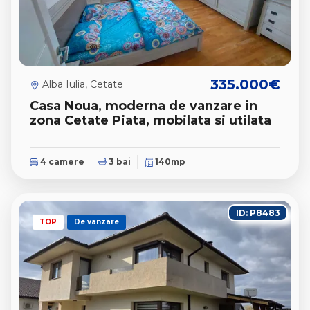
335.000€
Alba Iulia, Cetate
Casa Noua, moderna de vanzare in
zona Cetate Piata, mobilata si utilata
4 camere
3 bai
140mp
ID: P8483
TOP
De vanzare