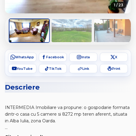
1 / 23
WhatsApp
Facebook
Insta
X
YouTube
TikTok
Link
Print
Descriere
INTERMEDIA Imobiliare va propune: o gospodarie formata
dintr-o casa cu 5 camere si 8272 mp teren aferent, situata
in Alba Iulia, zona Oarda.
Casa este situata intr-o zona foarte linistita si este