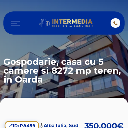
Gospodarie, casa cu 5
camere si 8272 mp teren,
in Oarda
350.000€
📍
ID: P8459
Alba Iulia, Sud