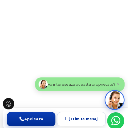
×
Va intereseaza aceasta proprietate?
Apeleaza
Trimite mesaj