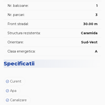
🎁 Zilnic, oferte noi si actualizate pe: 🌐 www.vanzarialba.ro
Nr. balcoane:
1
🏠
Nr. parcari:
3
😊 Va asteptam la vizionare !
Front stradal:
30.00 m
Structura rezistenta:
Caramida
Orientare:
Sud-Vest
Clasa energetica:
A
Specificatii
Curent
Apa
Canalizare