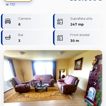
110
Camere
Suprafata utila
6
247 mp
Bai
Front stradal
3
30 m
Previous
Next