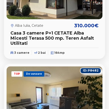
310.000€
Alba Iulia, Cetate
Casa 3 camere P+1 CETATE Alba
Micesti Terasa 500 mp. Teren Asfalt
Utilitati
3 camere
2 bai
164mp
ID: P8482
TOP
De vanzare