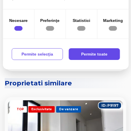
în urma folosirii serviciilor lor.
Necesare
Preferinţe
Statistici
Marketing
Sunt de acord cu prelucrarea datelor conform
politicii
de confidentialitate
Permite selecţia
Permite toate
Proprietati similare
ID: P9197
TOP
Exclusivitate
De vanzare