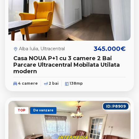
345.000€
Alba Iulia, Ultracentral
Casa NOUA P+1 cu 3 camere 2 Bai
Parcare Ultracentral Mobilata Utilata
modern
4 camere
2 bai
138mp
ID: P8909
TOP
De vanzare