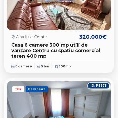
320.000€
Alba Iulia, Cetate
Casa 6 camere 300 mp utili de
vanzare Centru cu spatiu comercial
teren 400 mp
6 camere
5 bai
300mp
ID: P8573
TOP
De vanzare