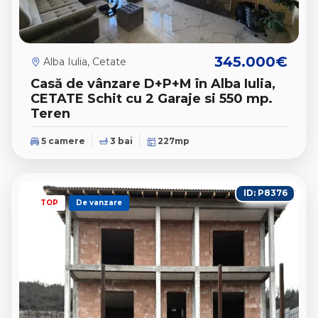
345.000€
Alba Iulia, Cetate
Casă de vânzare D+P+M în Alba Iulia,
CETATE Schit cu 2 Garaje si 550 mp.
Teren
5 camere
3 bai
227mp
ID: P8376
TOP
De vanzare