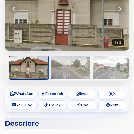
Previous
Next
1 / 3
WhatsApp
Facebook
Insta
X
YouTube
TikTok
Link
Print
Descriere