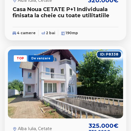
320.000€
Alba Iulia, Cetate
Casa Noua CETATE P+1 Individuala
finisata la cheie cu toate utilitatiile
4 camere
2 bai
190mp
ID: P8338
TOP
De vanzare
325.000€
Alba Iulia, Cetate