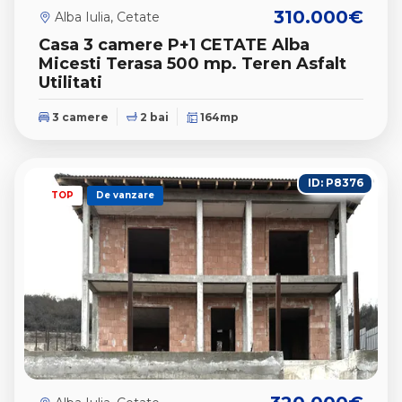
310.000€
Alba Iulia, Cetate
Casa 3 camere P+1 CETATE Alba
Micesti Terasa 500 mp. Teren Asfalt
Utilitati
3 camere
2 bai
164mp
ID: P8376
TOP
De vanzare