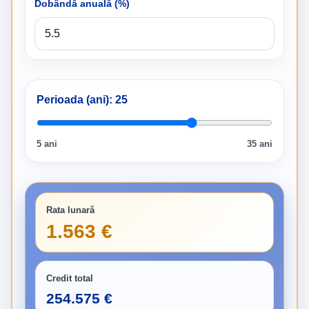
Dobândă anuală (%)
Perioada (ani):
25
5 ani
35 ani
Rata lunară
1.563 €
Credit total
254.575 €