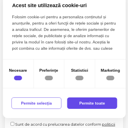
DANIEL - DAN
Acest site utilizează cookie-uri
Manager / Broker Imobiliar
Folosim cookie-uri pentru a personaliza conținutul și
0756 334 436
anunțurile, pentru a oferi funcţii de rețele sociale și pentru
a analiza traficul. De asemenea, le oferim partenerilor de
rețele sociale, de publicitate şi de analize informații cu
privire la modul în care folosiți site-ul nostru. Aceștia le
Esti interesat de aceasta proprietate ?
pot combina cu alte informații oferite de dvs. sau culese
în urma folosirii serviciilor lor.
Necesare
Preferinţe
Statistici
Marketing
Permite selecţia
Permite toate
Sunt de acord cu prelucrarea datelor conform
politicii