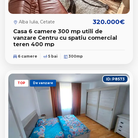
320.000€
Alba Iulia, Cetate
Casa 6 camere 300 mp utili de
vanzare Centru cu spatiu comercial
teren 400 mp
6 camere
5 bai
300mp
ID: P8573
TOP
De vanzare