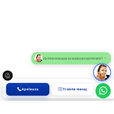
×
Va intereseaza aceasta proprietate?
Apeleaza
Trimite mesaj