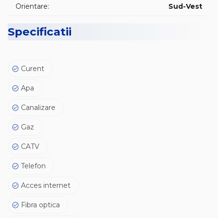
Orientare:
Sud-Vest
😊 Va asteptam la vizionare !
Specificatii
Curent
Apa
Canalizare
Gaz
CATV
Telefon
Acces internet
Fibra optica