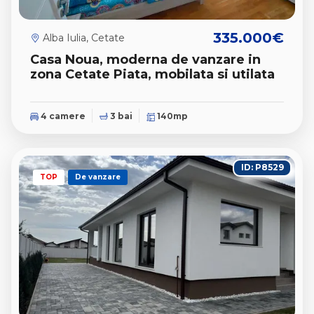
335.000€
Alba Iulia, Cetate
Casa Noua, moderna de vanzare in
zona Cetate Piata, mobilata si utilata
4 camere
3 bai
140mp
ID: P8529
TOP
De vanzare