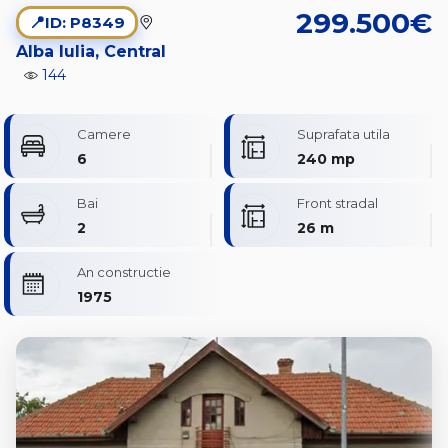
299.500€
📍
ID: P8349
Alba Iulia, Central
144
Camere
Suprafata utila
6
240 mp
Bai
Front stradal
2
26 m
An constructie
1975