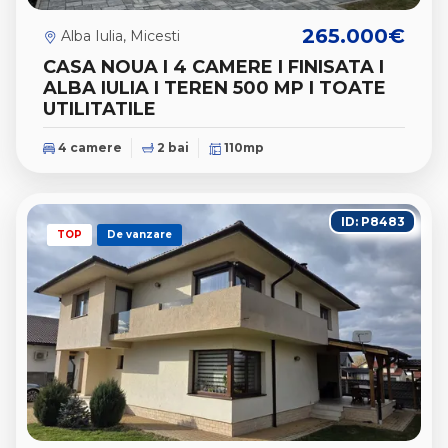
265.000€
Alba Iulia, Micesti
CASA NOUA I 4 CAMERE I FINISATA I
ALBA IULIA I TEREN 500 MP I TOATE
UTILITATILE
4 camere
2 bai
110mp
ID: P8483
TOP
De vanzare