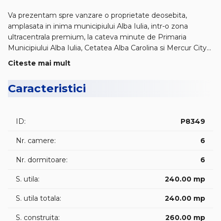
Va prezentam spre vanzare o proprietate deosebita,
amplasata in inima municipiului Alba Iulia, intr-o zona
ultracentrala premium, la cateva minute de Primaria
Municipiului Alba Iulia, Cetatea Alba Carolina si Mercur City
Center.
Citeste mai mult
🏡Casa, edificata in anul 1950, este dispusa pe D+P+M si
beneficiaza de un avantaj in aceasta zona: acces din doua
Caracteristici
strazi. Terenul aferent are o suprafata de 489 mp, cu o
deschidere generoasa de 26 m la strada principala si 16 m la
strada secundara — ideal pentru multiple scenarii de
ID:
P8349
dezvoltare.
Compartimentare functionala:
Nr. camere:
6
• Parter: 3 camere luminoase, bucatarie, baie, hol
• Demisol: necesita renovare,
Nr. dormitoare:
6
• Mansarda: spatiu neamenajat, cu potential excelent de
extindere si personalizare
S. utila:
240.00 mp
Detalii suplimentare:
S. utila totala:
240.00 mp
• Amprenta la sol: 98 mp
• Garaj cu acces din strada secundara
S. construita:
260.00 mp