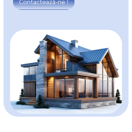
Contactează-ne !
Spatii comerciale de vanzare in Alba Iulia
Spatii comerciale de vanzare in Alba Iulia Cetate
Spatii comerciale de vanzare in Alba Iulia Tolstoi
Spatii comerciale de vanzare in Alba Iulia Central
Spatii comerciale de vanzare in Sard
Spatii comerciale de vanzare in Alba Iulia Vest
Spatii comerciale de vanzare in Alba Iulia Barabant
Spatii comerciale de vanzare in Alba Iulia Ultracentral
Spatii comerciale de vanzare in Alba Iulia Ampoi 3
Spatii industriale de vanzare
Spatii industriale de vanzare in Alba Iulia
Spatii industriale de vanzare in Alba Iulia Ampoi 3
Spatii industriale de vanzare in Santimbru
Spatii industriale de vanzare in Metes Central
Spatii industriale de vanzare in Alba Iulia Barabant