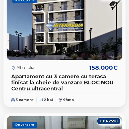
158.000€
Alba Iulia
Apartament cu 3 camere cu terasa
finisat la cheie de vanzare BLOC NOU
Centru ultracentral
3 camere
2 bai
98mp
ID: P2590
De vanzare