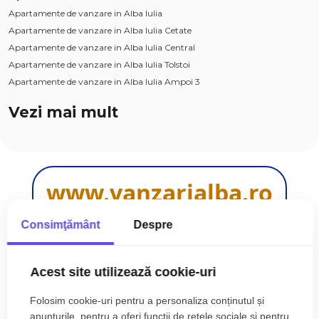
Apartamente de vanzare in Alba Iulia
Apartamente de vanzare in Alba Iulia Cetate
Apartamente de vanzare in Alba Iulia Central
Apartamente de vanzare in Alba Iulia Tolstoi
Apartamente de vanzare in Alba Iulia Ampoi 3
Apartamente de vanzare in Alba Iulia Ampoi 1
Vezi mai mult
Apartamente de vanzare in Sebes
Apartamente de vanzare in Sebes Kogalniceanu
Apartamente de vanzare in Alba Iulia Industriala
Apartamente de vanzare in Alba Iulia Est
www.vanzarialba.ro
Case de vanzare
Case de vanzare in Alba Iulia
Case de vanzare in Alba Iulia Cetate
Consimţământ
Despre
Case de vanzare in Alba Iulia Central
Case de vanzare in Alba Iulia Micesti
INTERMEDIA
-
de
28 de
ani !
-
Acest site utilizează cookie-uri
Case de vanzare in Alba Iulia Ampoi 3
facem imobiliare impreună !
Case de vanzare in Alba Iulia Est
Folosim cookie-uri pentru a personaliza conținutul și
Case de vanzare in Alba Iulia Barabant
anunțurile, pentru a oferi funcţii de rețele sociale și pentru