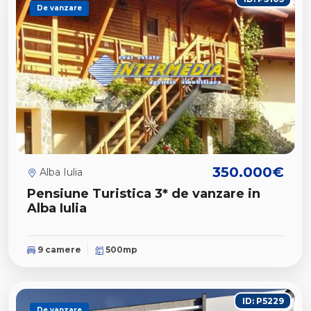
De vanzare
350.000€
Alba Iulia
Pensiune Turistica 3* de vanzare in
Alba Iulia
9 camere
500mp
ID: P5229
De vanzare