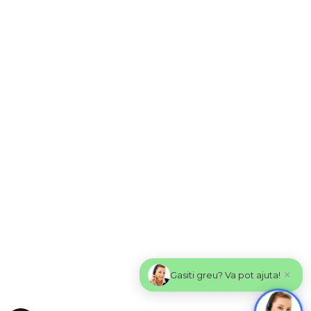
×
Gasiti greu? Va pot ajuta!