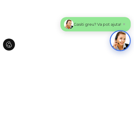
×
Gasiti greu? Va pot ajuta!