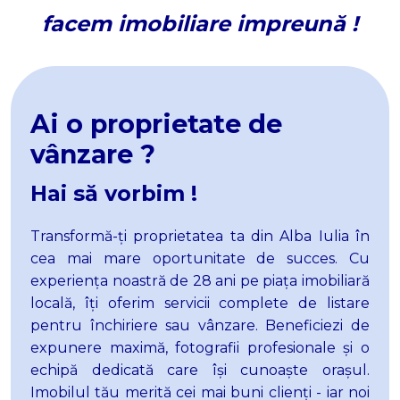
facem imobiliare impreună !
Spatii birouri de inchiriat
Spatii birouri de inchiriat in Alba Iulia
Spatii birouri de inchiriat in Alba Iulia Central
Spatii birouri de inchiriat in Alba Iulia Cetate
Spatii comerciale de inchiriat
Ai o proprietate de
Spatii comerciale de inchiriat in Alba Iulia
vânzare ?
Spatii comerciale de inchiriat in Alba Iulia Cetate
Spatii comerciale de inchiriat in Alba Iulia Central
Hai să vorbim !
Spatii comerciale de inchiriat in Alba Iulia Ampoi 3
Spatii comerciale de inchiriat in Alba Iulia Industriala
Transformă-
ț
i proprietatea ta din Alba Iulia în
Spatii comerciale de inchiriat in Alba Iulia Tolstoi
cea mai mare
oportunitate de succes. Cu
Spatii industriale de inchiriat
experiența noastră de 28 ani pe piața imobiliară
Spatii industriale de inchiriat in Alba Iulia
locală, îți oferim servicii complete de listare
Spatii industriale de inchiriat in Alba Iulia Industriala
pentru închiriere sau vânzare. Beneficiezi de
Spatii industriale de inchiriat in Alba Iulia Ampoi 1
expunere maximă, fotografii profesionale și o
Spatii industriale de inchiriat in Alba Iulia Central
echipă dedicată care își cunoaște orașul.
Spatii industriale de inchiriat in Alba Iulia Cetate
Imobilul tău merită cei mai buni clienți - iar noi
Spatii industriale de inchiriat in Alba Iulia Micesti