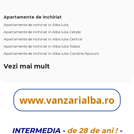
Apartamente de inchiriat
Apartamente de inchiriat in Alba Iulia
Apartamente de inchiriat in Alba Iulia Cetate
Apartamente de inchiriat in Alba Iulia Central
Apartamente de inchiriat in Alba Iulia Tolstoi
Apartamente de inchiriat in Alba Iulia Caroline Apulum
Apartamente de inchiriat in Alba Iulia Ampoi 1
Vezi mai mult
Apartamente de inchiriat in Alba Iulia Periferie
Apartamente de inchiriat in Alba Iulia Ampoi 3
Apartamente de inchiriat in Alba Iulia Ultracentral
Case de inchiriat
www.vanzarialba.ro
Case de inchiriat in Alba Iulia
Case de inchiriat in Alba Iulia Cetate
Case de inchiriat in Alba Iulia Central
Case de inchiriat in Alba Iulia Sud
Case de inchiriat in Alba Iulia Est
INTERMEDIA
-
de
28 de
ani !
-
Case de inchiriat in Alba Iulia Ultracentral