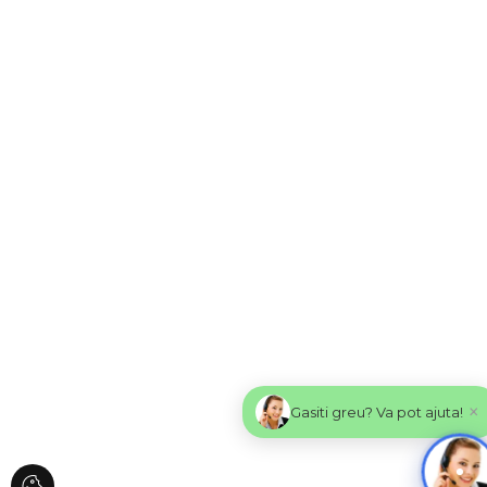
×
Gasiti greu? Va pot ajuta!