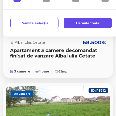
Permite selecţia
Permite toate
68.500€
Alba Iulia, Cetate
Apartament 3 camere decomandat
finisat de vanzare Alba Iulia Cetate
3 camere
1 baie
65mp
ID: P5212
De vanzare