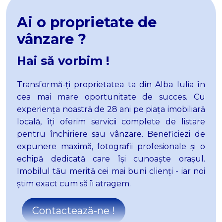
Case de vanzare in Alba Iulia Nord-Vest
Ai o proprietate de
Terenuri de vanzare
vânzare ?
Terenuri de vanzare in Alba Iulia
Terenuri de vanzare in Alba Iulia Cetate
Hai să vorbim !
Terenuri de vanzare in Alba Iulia Micesti
Terenuri de vanzare in Alba Iulia Partos
Transformă-
ț
i proprietatea ta din Alba Iulia în
Terenuri de vanzare in Alba Iulia Sud
cea mai mare
oportunitate de succes. Cu
Terenuri de vanzare in Alba Iulia Barabant
Terenuri de vanzare in Alba Iulia Ampoi 3
experiența noastră de 28 ani pe piața imobiliară
Terenuri de vanzare in Vintu de Jos
locală, îți oferim servicii complete de listare
Terenuri de vanzare in Sard
pentru închiriere sau vânzare. Beneficiezi de
Terenuri de vanzare in Alba Iulia Sud-Est
expunere maximă, fotografii profesionale și o
Spatii birouri de vanzare
echipă dedicată care își cunoaște orașul.
Spatii birouri de vanzare in Alba Iulia
Imobilul tău merită cei mai buni clienți - iar noi
Spatii birouri de vanzare in Alba Iulia Cetate
știm exact cum să îi atragem.
Spatii birouri de vanzare in Alba Iulia Central
Spatii comerciale de vanzare
Contactează-ne !
Spatii comerciale de vanzare in Alba Iulia