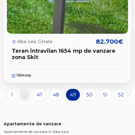
82.700€
Alba Iulia, Cetate
Teren intravilan 1654 mp de vanzare
zona Skit
1654mp
«
1
...
47
48
49
50
51
52
Apartamente de vanzare
Apartamente de vanzare in Alba Iulia