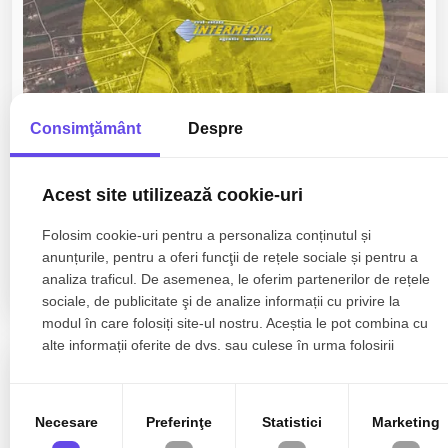
Consimţământ
Despre
118.000€
Alba Iulia
Acest site utilizează cookie-uri
Teren Intravilan 1300mp zona Centru
Folosim cookie-uri pentru a personaliza conținutul și
anunțurile, pentru a oferi funcţii de rețele sociale și pentru a
analiza traficul. De asemenea, le oferim partenerilor de rețele
1300mp
sociale, de publicitate şi de analize informații cu privire la
modul în care folosiți site-ul nostru. Aceștia le pot combina cu
alte informații oferite de dvs. sau culese în urma folosirii
ID: P6449
serviciilor lor.
De vanzare
Necesare
Preferinţe
Statistici
Marketing