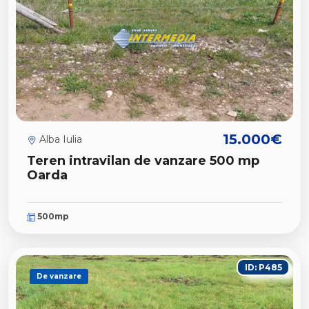
15.000€
Alba Iulia
Teren intravilan de vanzare 500 mp
Oarda
500mp
ID: P485
De vanzare