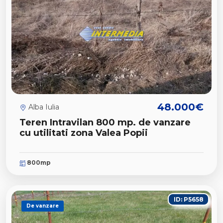
48.000€
Alba Iulia
Teren Intravilan 800 mp. de vanzare
cu utilitati zona Valea Popii
800mp
ID: P5658
De vanzare