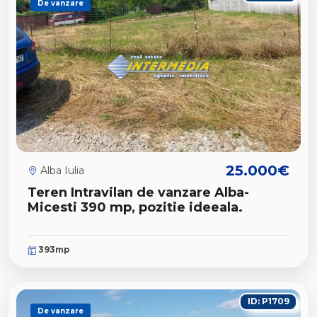
De vanzare
25.000€
Alba Iulia
Teren Intravilan de vanzare Alba-
Micesti 390 mp, pozitie ideeala.
393mp
ID: P1709
De vanzare