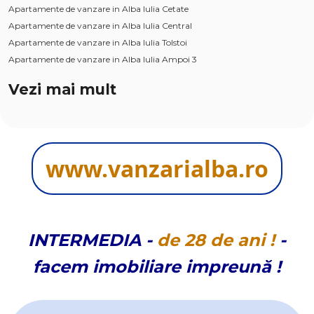
Apartamente de vanzare in Alba Iulia Cetate
Apartamente de vanzare in Alba Iulia Central
Apartamente de vanzare in Alba Iulia Tolstoi
Apartamente de vanzare in Alba Iulia Ampoi 3
Apartamente de vanzare in Alba Iulia Ampoi 1
Vezi mai mult
Apartamente de vanzare in Sebes
Apartamente de vanzare in Sebes Kogalniceanu
Apartamente de vanzare in Alba Iulia Industriala
Apartamente de vanzare in Alba Iulia Est
www.vanzarialba.ro
Case de vanzare
Case de vanzare in Alba Iulia
Case de vanzare in Alba Iulia Cetate
Case de vanzare in Alba Iulia Central
Case de vanzare in Alba Iulia Micesti
INTERMEDIA
-
de
28 de
ani !
-
Case de vanzare in Alba Iulia Ampoi 3
facem imobiliare impreună !
Case de vanzare in Alba Iulia Est
Case de vanzare in Alba Iulia Barabant
Case de vanzare in Alba Iulia Sud
Case de vanzare in Ciugud