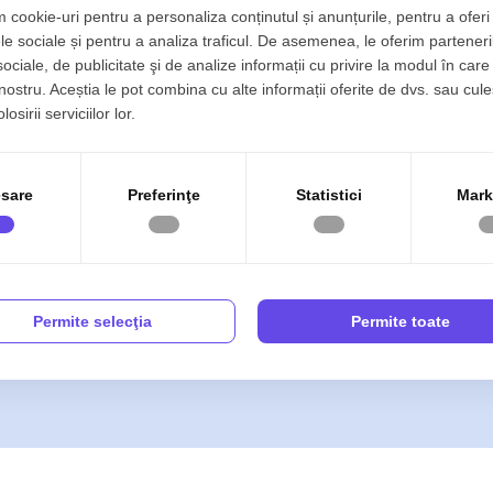
 de
 cookie-uri pentru a personaliza conținutul și anunțurile, pentru a oferi 
le sociale și pentru a analiza traficul. De asemenea, le oferim parteneri
sociale, de publicitate şi de analize informații cu privire la modul în care 
 nostru. Aceștia le pot combina cu alte informații oferite de dvs. sau cule
osirii serviciilor lor.
Alba Iulia în cea mai
sare
Preferinţe
Statistici
Mark
iența noastră de 28 ani
rvicii complete de listare
neficiezi de expunere
echipă dedicată care își
i mai buni clienți - iar
Permite selecţia
Permite toate