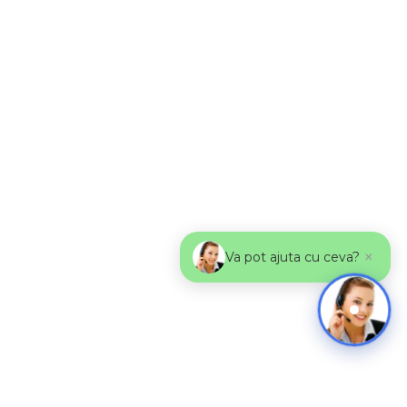
×
Va pot ajuta cu ceva?