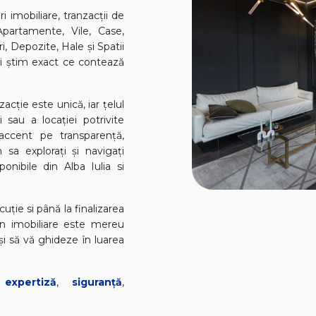
 imobiliare, tranzacții de
 Apartamente, Vile, Case,
ri, Depozite, Hale și Spatii
și știm exact ce contează
cție este unică, iar țelul
 sau a locației potrivite
accent pe transparență,
 sa explorați și navigați
ponibile din Alba Iulia si
uție si până la finalizarea
 în imobiliare este mereu
și să vă ghideze în luarea
,
expertiză
,
siguranță
,