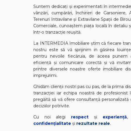
Suntem dedicați și experimentati în intermedieri
vânzări, cumpărări, închirieri de Garsoniere,
Terenuri Intravilane și Extravilane Spații de Birou
Comerciale, cunoaștem piața locală în detaliu 
într-o tranzacție reușită.
La INTERMEDIA Imobiliare știm că fiecare tranza
nostru este să vă sprijinim in găsirea louinței
pentru nevoile fiecăruia, de aceea punem 
eficiență și comunicare corectă și vă invitam
printre diversele noastre oferte imobiliare dis
imprejurimi.
Ghidăm clienții nostri pas cu pas, de la prima disc
tranzacției iar echipa noastră de profesionist
pregăită să vă ofere consultanță personalizată 
deciziilor potrivite.
Cu noi alegi
respect
și
experiență
confidențialitate
și
rezultate reale
.