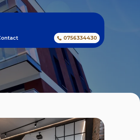
Contact
0756334430