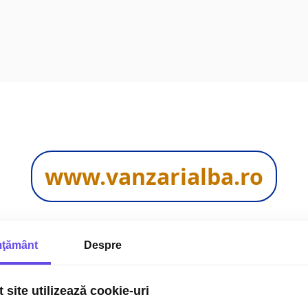
www.vanzarialba.ro
IA
-
de
28 de
ani !
- facem imobiliare
ţământ
Despre
 site utilizează cookie-uri