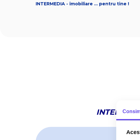
INTERMEDIA - imobiliare ... pentru tine !
INTERMED
Consim
Acest