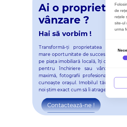
Ai o proprietate
Folosim
de rețe
vânzare ?
rețele 
site-ul
urma fol
Hai să vorbim !
Transformă-
ț
i proprietatea ta din 
Nece
mare
oportunitate de succes. Cu exper
pe piața imobiliară locală, îți oferim se
pentru închiriere sau vânzare. Be
maximă, fotografii profesionale și o 
cunoaște orașul. Imobilul tău merită ce
noi știm exact cum să îi atragem.
Contactează-ne !