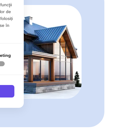
funcţii
lor de
folosiți
se în
eting