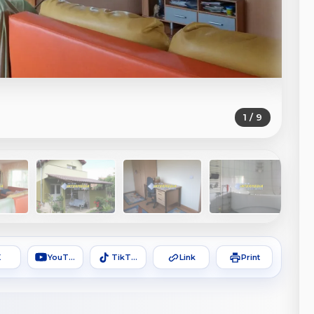
1 / 9
X
YouTube
TikTok
Link
Print