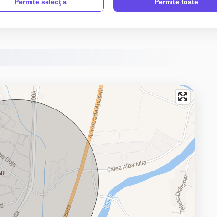
Permite selecţia
Permite toate
Anexe
Bucatarie Mobilata