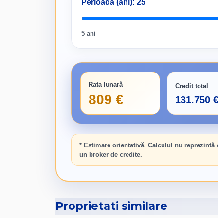
Perioada (ani):
25
5 ani
Rata lunară
Credit total
809 €
131.750 
* Estimare orientativă. Calculul nu reprezintă
un broker de credite.
Proprietati similare