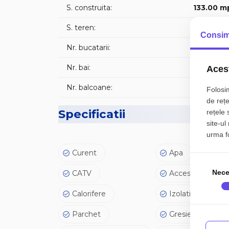
S. construita:
133.00 m
S. teren:
200.00 m
Consim
Nr. bucatarii:
Nr. bai:
Acest
Nr. balcoane:
Folosim
de rețe
Specificatii
rețele 
site-ul
urma fol
Curent
Apa
Nece
CATV
Acces internet
Calorifere
Izolatie Exterior
Parchet
Gresie