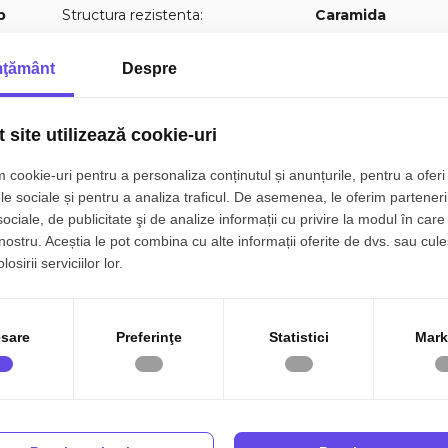
p
Structura rezistenta:
Caramida
p
Regim inaltime:
S+P+1
ţământ
Despre
1
Orientare:
Est-Vest
2
Clasa energetica:
B
 site utilizează cookie-uri
1
 cookie-uri pentru a personaliza conținutul și anunțurile, pentru a oferi 
le sociale și pentru a analiza traficul. De asemenea, le oferim parteneri
sociale, de publicitate şi de analize informații cu privire la modul în care 
 nostru. Aceștia le pot combina cu alte informații oferite de dvs. sau cule
osirii serviciilor lor.
Canalizare
Gaz
sare
Preferinţe
Statistici
Mark
Fibra optica
Centrala proprie
Vopsea lavabila
Faianta
Ferestre PVC
Ferestre Termopan