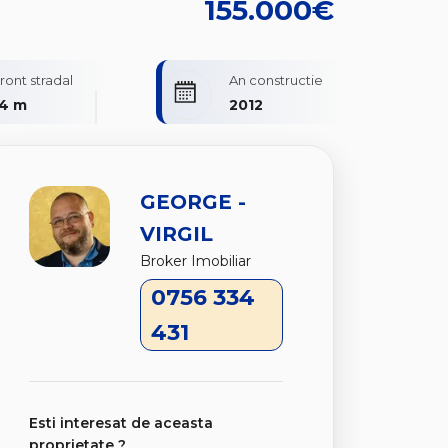
155.000€
ront stradal
An constructie
14 m
2012
GEORGE -
VIRGIL
Broker Imobiliar
0756 334
431
Esti interesat de aceasta
proprietate ?