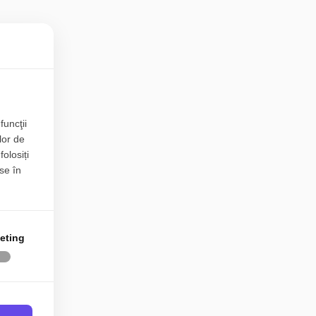
funcţii
lor de
folosiți
se în
eting