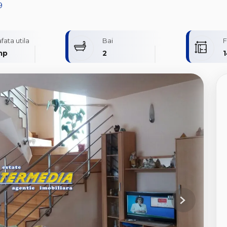
9
fata utila
Bai
F
mp
2
Next