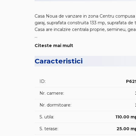
Casa Noua de vanzare in zona Centru compusa din: 
garaj, suprafata construita 133 mp, suprafata de
Casa are incalzire centrala proprie, semineu, ge
Pentru mai multe detalii contactati-ma telefonic 
Citeste mai mult
📌 COD OFERTA / ID intern : 📍 P629 📍
Caracteristici
😊 Va asteptam la vizionare !
ID:
P62
Nr. camere:
Nr. dormitoare:
S. utila:
110.00 m
S. terase:
25.00 m