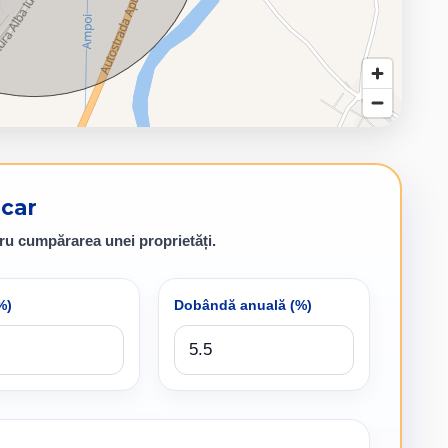
ecar
ru cumpărarea unei proprietăți.
%)
Dobândă anuală (%)