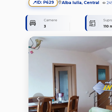
📍
ID: P629
Alba Iulia, Central
24
Camere
Supra
3
110 
Previous