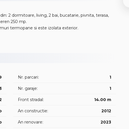
2 dormitoare, living, 2 bai, bucatarie, pivnita, terasa,
 teren 250 mp.
amuri termopane si este izolata exterior.
0756 // 33 // 44 // 31 // George
🎁 Zilnic, oferte noi si actualizate pe: 🌐 www.vanzarialba.ro 🏠
9
Nr. parcari:
1
3
Nr. garaje:
1
2
Front stradal:
14.00 m
p
An constructie:
2012
p
An renovare:
2023