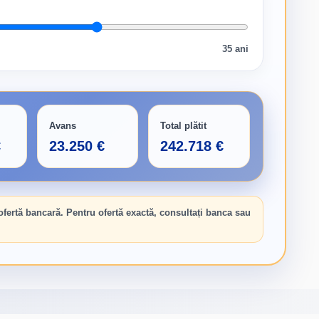
35 ani
Avans
Total plătit
€
23.250 €
242.718 €
 ofertă bancară. Pentru ofertă exactă, consultați banca sau