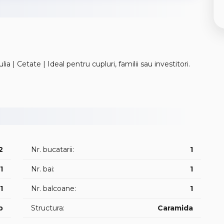
📍Apartament cu 1 camera decomandat | Alba Iulia | Cetate | Ideal pentru cupluri, familii sau investitori.
o garsoniera decomandata situata in Alba Iulia, Cartierul
dinite, parcuri de joaca , magazine.
rafata totala de 36 mp mp., fiind compus din:
2
Nr. bucatarii:
1
1
Nr. bai:
1
1
Nr. balcoane:
1
p
Structura:
Caramida