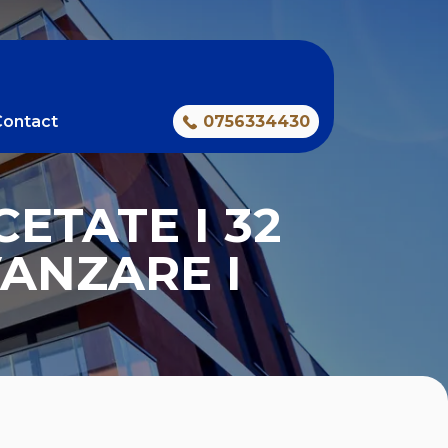
Contact
0756334430
ETATE I 32
VANZARE I