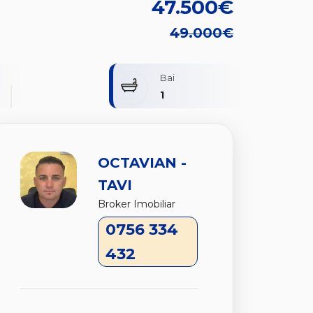
47.500€
49.000€
Bai
1
OCTAVIAN -
TAVI
Broker Imobiliar
0756 334
432