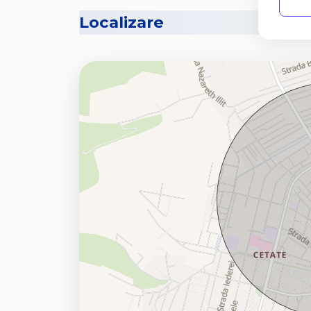
Localizare
😊 Va asteptam la vizionare !