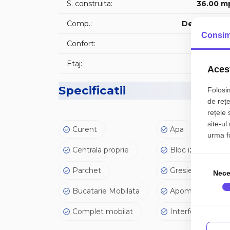
S. construita:
36.00 m
- 1 balcon.
Comp.:
Decomanda
Consim
✅Facilitatile si caracteristicile apartamentului:
Confort:
- acoperis;
Etaj:
Etaj 
Acest
- interfon; ...
Specificatii
Folosim
de rețe
- bloc izolat termic
rețele 
site-ul
Curent
Apa
urma fol
Centrala proprie
Bloc izolat termi
🤝Recomandam aceasta proprietate clientilor car
Parchet
Gresie
Nece
📞Pen
Oferte actualizate z
Bucatarie Mobilata
Apometre
Complet mobilat
Interfon