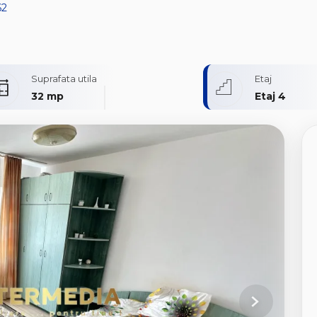
62
Suprafata utila
Etaj
32 mp
Etaj 4
Next