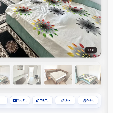
1 / 8
X
YouTube
TikTok
Link
Print