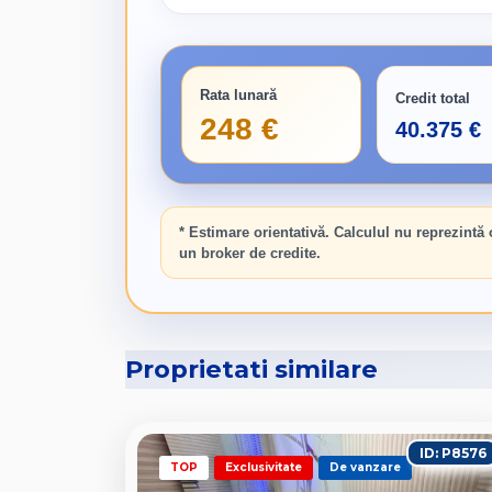
Rata lunară
Credit total
248 €
40.375 €
* Estimare orientativă. Calculul nu reprezintă
un broker de credite.
Proprietati similare
ID: P8576
TOP
Exclusivitate
De vanzare