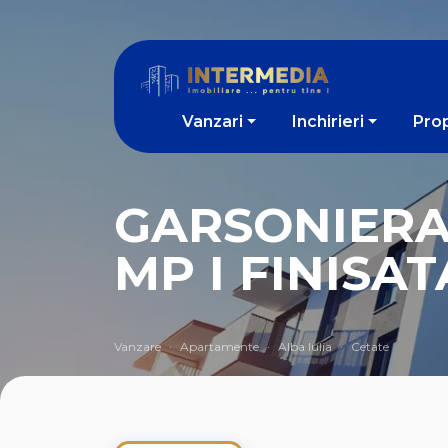
Vanzari
Inchirieri
Prop
GARSONIERA
MP I FINISA
Vanzare
Apartamente
Alba Iulia
Cetate