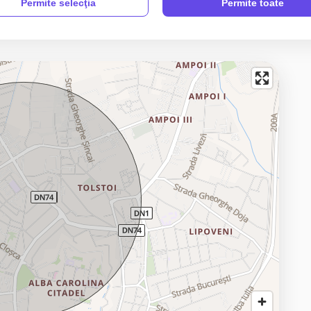
🎁 Zilnic, oferte noi si actualizate pe: 🌐 www.vanzarialba.ro 🏠
Permite selecţia
Permite toate