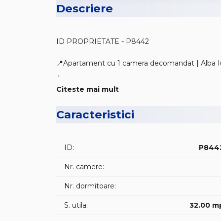
Descriere
ID PROPRIETATE - P8442
🏢 INTERMEDIA Imobiliare va ofera spre vanzare 
Citeste mai mult
Cetate. Garsoniera este in apropiere de scoli gra
Caracteristici
📐Imobilul are o suprafata utila de 32 mp. si sup
ID:
P844
- 1 bucatarie;
Nr. camere:
- 1 dormitor;
Nr. dormitoare:
- hol;
S. utila:
32.00 m
- 1 baie;