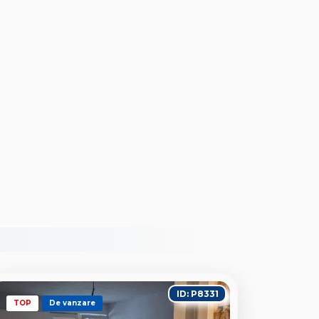
ID: P8331
TOP
De vanzare