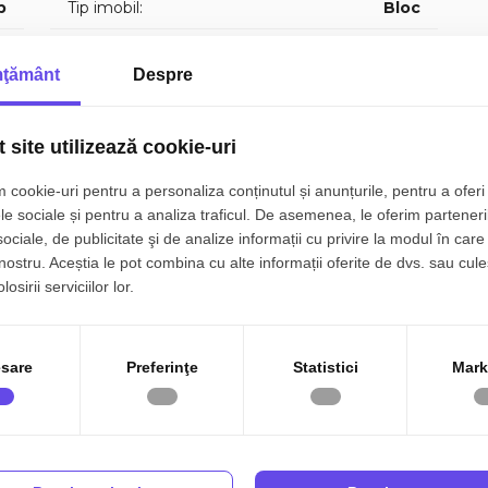
p
Tip imobil:
Bloc
t
Regim inaltime:
P+4
ţământ
Despre
1
Clasa energetica:
A
4
 site utilizează cookie-uri
 cookie-uri pentru a personaliza conținutul și anunțurile, pentru a oferi 
le sociale și pentru a analiza traficul. De asemenea, le oferim parteneri
sociale, de publicitate şi de analize informații cu privire la modul în care 
 nostru. Aceștia le pot combina cu alte informații oferite de dvs. sau cule
🌡️Confortul termic este asigurat de: centrala proprie, ... termopan , geamuri termopan, usa metalica.
Canalizare
Gaz
osirii serviciilor lor.
c
Vopsea lavabila
Faianta
e doresc o garsoniera spatioasa bine pozitionata.
Ferestre Termopan
Usa intrare Metal
sare
Preferinţe
Statistici
Mark
tru detalii si programari vizionare, sunati TAVI: - 0756 // 33 // 44 // 32 -
ilnic pe siteul nostru: - 🌐 - www.vanzarialba.ro -
Contor caldura
Contor gaz
ID PROPRIETATE - P8442📌 COD OFERTA / ID intern : 📍 P8442 📍