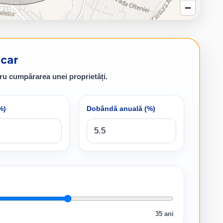
ecar
ru cumpărarea unei proprietăți.
%)
Dobândă anuală (%)
35 ani