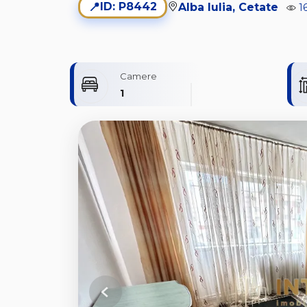
📍
ID: P8442
Alba Iulia, Cetate
1
Camere
1
Previous