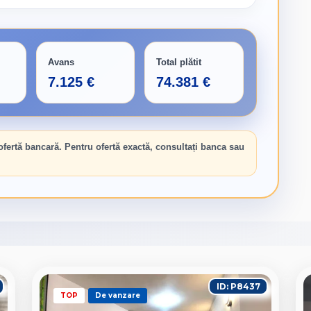
Avans
Total plătit
7.125 €
74.381 €
 ofertă bancară. Pentru ofertă exactă, consultați banca sau
ID: P8437
TOP
De vanzare