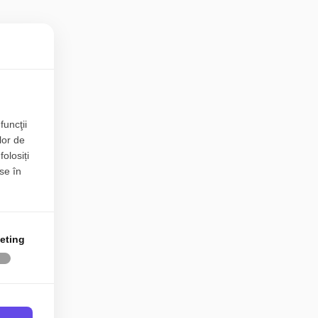
funcţii
lor de
folosiți
se în
eting